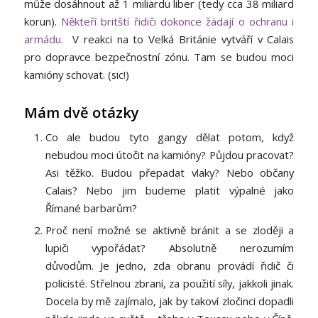
může dosáhnout až 1 miliardu liber (tedy cca 38 miliard
korun).
Někteří britští řidiči dokonce žádají o ochranu i
armádu
. V reakci na to Velká Británie vytváří v Calais
pro dopravce bezpečnostní zónu. Tam se budou moci
kamióny schovat. (sic!)
Mám dvě otázky
Co ale budou tyto gangy dělat potom, když
nebudou moci útočit na kamióny? Půjdou pracovat?
Asi těžko. Budou přepadat vlaky? Nebo občany
Calais? Nebo jim budeme platit výpalné jako
Římané barbarům?
Proč není možné se aktivně bránit a se zloději a
lupiči vypořádat? Absolutně nerozumím
důvodům. Je jedno, zda obranu provádí řidič či
policisté. Střelnou zbraní, za použití síly, jakkoli jinak.
Docela by mě zajímalo, jak by takoví zločinci dopadli