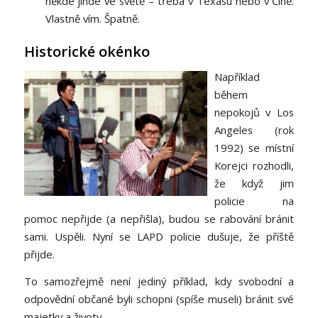
někde jinde ve světě – třeba v Texasu nebo v Číně.
Vlastně vím. Špatně.
Historické okénko
Například
během
nepokojů v Los
Angeles (rok
1992) se místní
Korejci rozhodli,
že když jim
policie na
pomoc nepřijde (a nepřišla), budou se rabování bránit
sami. Uspěli. Nyní se LAPD policie dušuje, že příště
přijde.
To samozřejmě není jediný příklad, kdy svobodní a
odpovědní občané byli schopni (spíše museli) bránit své
majetky a životy.