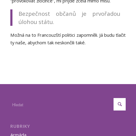
“provokovat zločince”, mi přijde zcela mimo mísu.
Bezpečnost občanů je prvořadou
úlohou státu.
Možná na to Francouzští politici zapomněli. Já budu tlačit
ty naše, abychom tak neskončili také.
RUBRIKY
Armáda