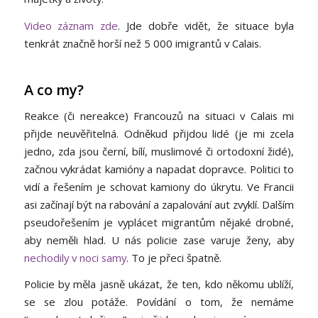
Video záznam zde
. Jde dobře vidět, že situace byla
tenkrát značně horší než 5 000 imigrantů v Calais.
A co my?
Reakce (či nereakce) Francouzů na situaci v Calais mi
přijde neuvěřitelná. Odněkud přijdou lidé (je mi zcela
jedno, zda jsou černí, bílí, muslimové či ortodoxní židé),
začnou vykrádat kamióny a napadat dopravce. Politici to
vidí a řešením je schovat kamiony do úkrytu. Ve Francii
asi začínají být na rabování a zapalování aut zvyklí. Dalším
pseudořešením je vyplácet migrantům nějaké drobné,
aby neměli hlad. U nás policie zase varuje ženy, aby
nechodily v noci samy
. To je přeci špatně.
Policie by měla jasně ukázat, že ten, kdo někomu ublíží,
se se zlou potáže. Povídání o tom, že nemáme