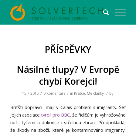
PŘÍSPĚVKY
Násilné tlupy? V Evropě
chybí Korejci!
/
/
/
15.7.2015
0 Komentáře
in
Krátce
,
Mé články
by
Britští dopravci mají v Calais problém s imigranty. Šéf
jejich asociace
tvrdil pro BBC
, že řidičům je vyhrožováno
noži, tyčemi a dokonce i střelnou zbraní. Předpokládá,
že škody na zboží, které je kontaminováno imigranty,