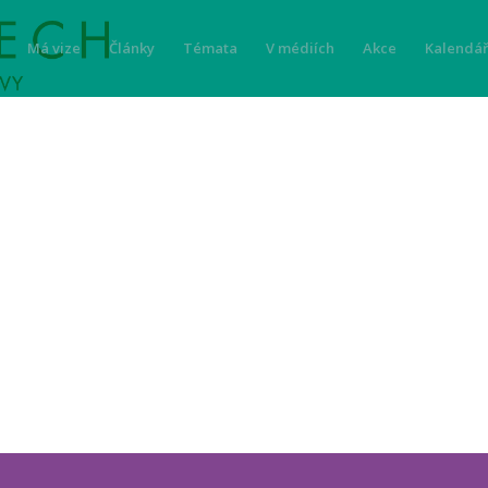
Má vize
Články
Témata
V médiích
Akce
Kalendář