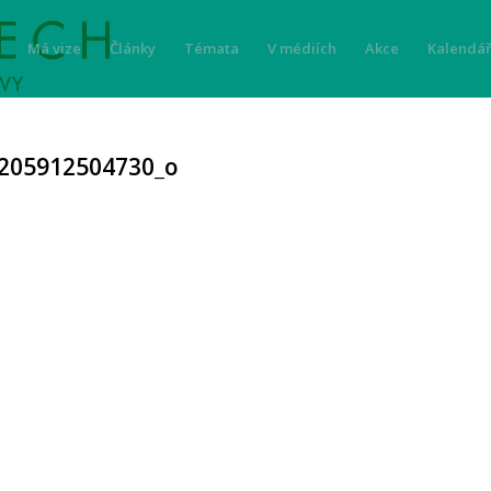
Má vize
Články
Témata
V médiích
Akce
Kalendář
205912504730_o