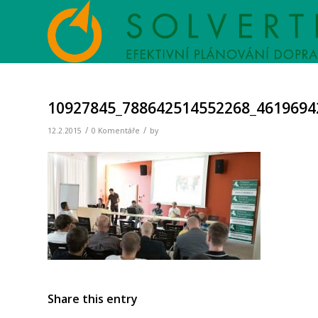
10927845_788642514552268_4619694
/
/
12.2.2015
0 Komentáře
by
Share this entry