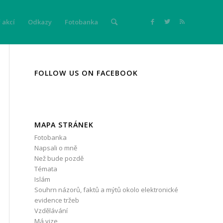
 akcí
Odkazy
Fotobanka
FOLLOW US ON FACEBOOK
MAPA STRÁNEK
Fotobanka
Napsali o mně
Než bude pozdě
Témata
Islám
Souhrn názorů, faktů a mýtů okolo elektronické
evidence tržeb
Vzdělávání
Má vize