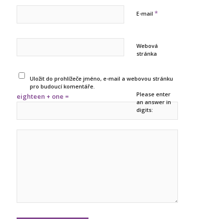
*
E-mail
Webová
stránka
Uložit do prohlížeče jméno, e-mail a webovou stránku
pro budoucí komentáře.
Please enter
eighteen + one =
an answer in
digits: