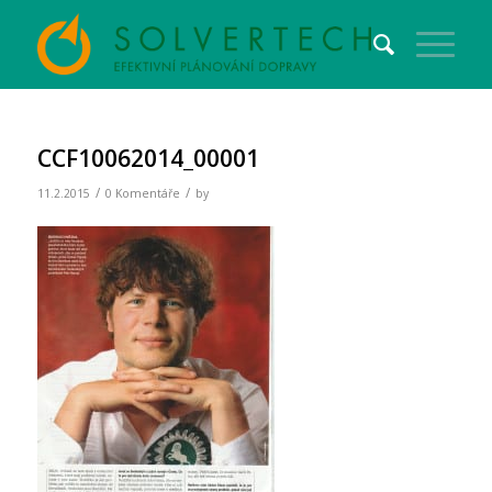
CCF10062014_00001
/
/
11.2.2015
0 Komentáře
by