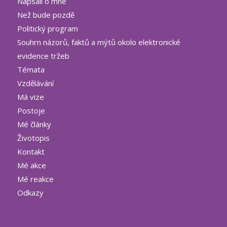
Napsali o mně
Než bude pozdě
Politický program
Souhrn názorů, faktů a mýtů okolo elektronické
evidence tržeb
Témata
Vzdělávání
Má vize
Postoje
Mé články
Životopis
Kontakt
Mé akce
Mé reakce
Odkazy