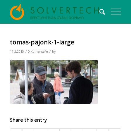
tomas-pajonk-1-large
/
/
11.2.2015
0 Komentáře
by
Share this entry