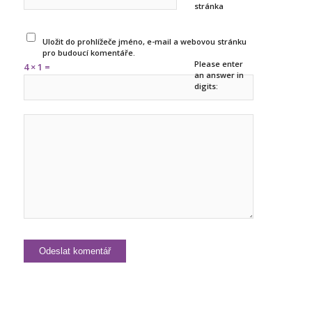
stránka
Uložit do prohlížeče jméno, e-mail a webovou stránku
pro budoucí komentáře.
Please enter
4 × 1 =
an answer in
digits: