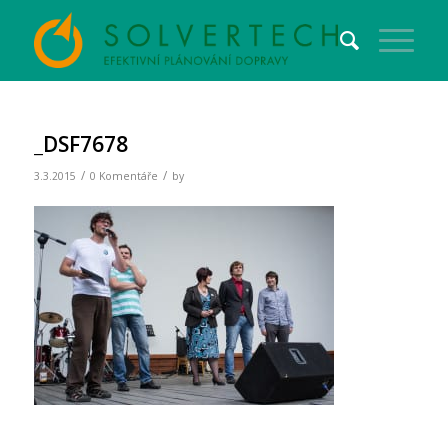
_DSF7678
/
/
3.3.2015
0 Komentáře
by