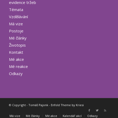
evidence tržeb
Témata
Vzdělávání
Má vize
Postoje
Mé články
Životopis
Kontakt
Mé akce
Mé reakce
Odkazy
© Copyright -
Tomáš Pajonk
-
Enfold Theme by Kriesi
Má vize
Mé články
Mé akce
Kalendář akcí
Odkazy