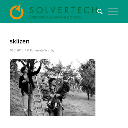
sklizen
/
/
10.2.2015
0 Komentáře
by