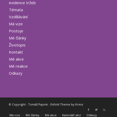
evidence tržeb
Témata
Vzdělávání
Má vize
Postoje
Mé články
Životopis
Kontakt
Mé akce
Mé reakce
Odkazy
© Copyright -
Tomáš Pajonk
-
Enfold Theme by Kriesi
Má vize
Mé články
Mé akce
Kalendář akcí
Odkazy