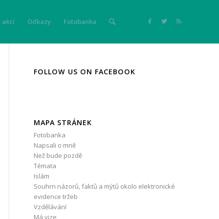
 akcí
Odkazy
Fotobanka
FOLLOW US ON FACEBOOK
MAPA STRÁNEK
Fotobanka
Napsali o mně
Než bude pozdě
Témata
Islám
Souhrn názorů, faktů a mýtů okolo elektronické
evidence tržeb
Vzdělávání
Má vize