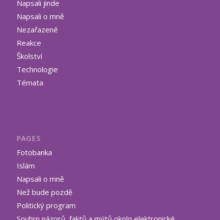
Napsali jinde
Napsali o mně
Nezařazené
Reakce
Školství
Technologie
Témata
PAGES
Fotobanka
Islám
Napsali o mně
Než bude pozdě
Politický program
Souhrn názorů, faktů a mýtů okolo elektronické