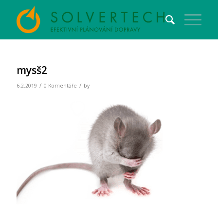
mysš2
/
/
6.2.2019
0 Komentáře
by