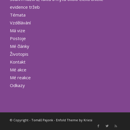
evidence tržeb
Témata
Vzdělávání
Má vize
Postoje
Mé články
Životopis
Kontakt
Mé akce
Mé reakce
Odkazy
© Copyright -
Tomáš Pajonk
-
Enfold Theme by Kriesi