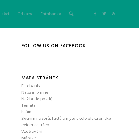
 akcí
Odkazy
Fotobanka
FOLLOW US ON FACEBOOK
MAPA STRÁNEK
Fotobanka
Napsali o mně
Než bude pozdě
Témata
Islám
Souhrn názorů, faktů a mýtů okolo elektronické
evidence tržeb
Vzdělávání
Má vize