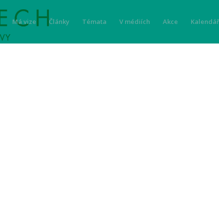
Má vize
Články
Témata
V médiích
Akce
Kalendář