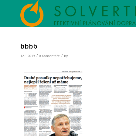
bbbb
/
/
12.1.2019
0 Komentáře
by