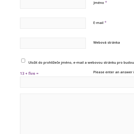
*
Jméno
*
E-mail
Webová stránka
Uložit do prohlížeče jméno, e-mail a webovou stránku pro budo
Please enter an answer i
13 + five =