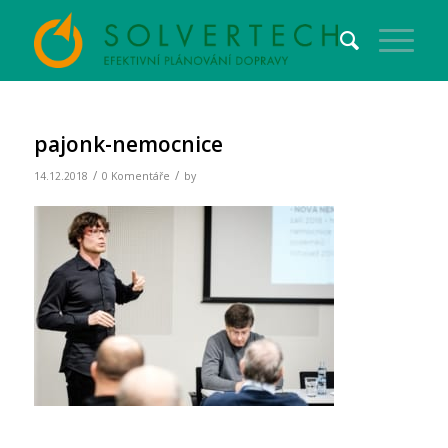
pajonk-nemocnice
/
/
14.12.2018
0 Komentáře
by