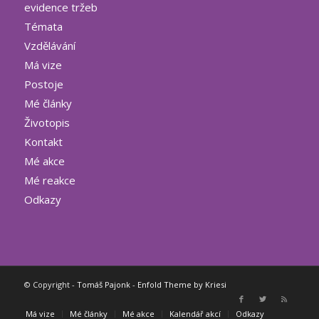
evidence tržeb
Témata
Vzdělávání
Má vize
Postoje
Mé články
Životopis
Kontakt
Mé akce
Mé reakce
Odkazy
© Copyright -
Tomáš Pajonk
-
Enfold Theme by Kriesi
Má vize
Mé články
Mé akce
Kalendář akcí
Odkazy