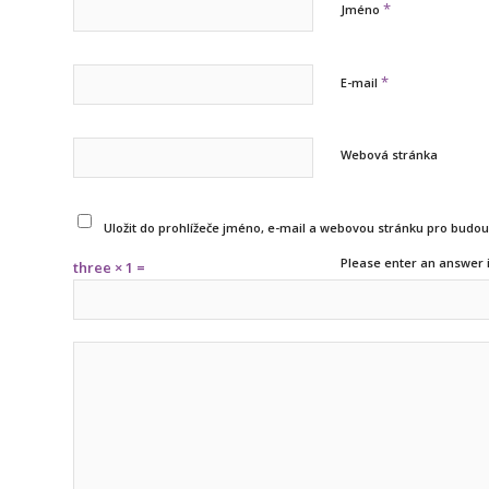
*
Jméno
*
E-mail
Webová stránka
Uložit do prohlížeče jméno, e-mail a webovou stránku pro budo
Please enter an answer i
three × 1 =