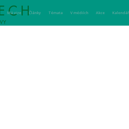
Má vize
Články
Témata
V médiích
Akce
Kalendář