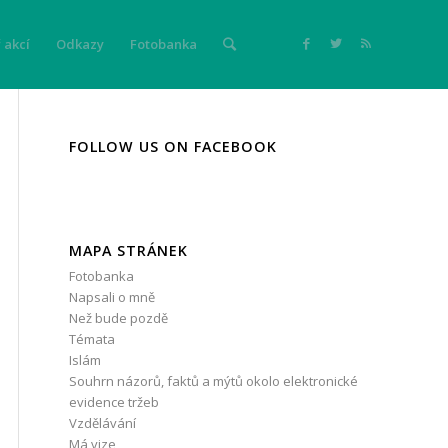
 akcí
Odkazy
Fotobanka
FOLLOW US ON FACEBOOK
MAPA STRÁNEK
Fotobanka
Napsali o mně
Než bude pozdě
Témata
Islám
Souhrn názorů, faktů a mýtů okolo elektronické
evidence tržeb
Vzdělávání
Má vize