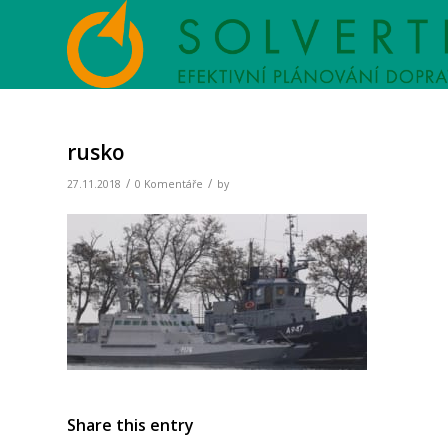
rusko
/
/
27.11.2018
0 Komentáře
by
Share this entry