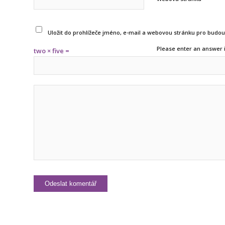
Uložit do prohlížeče jméno, e-mail a webovou stránku pro budo
Please enter an answer i
two × five =