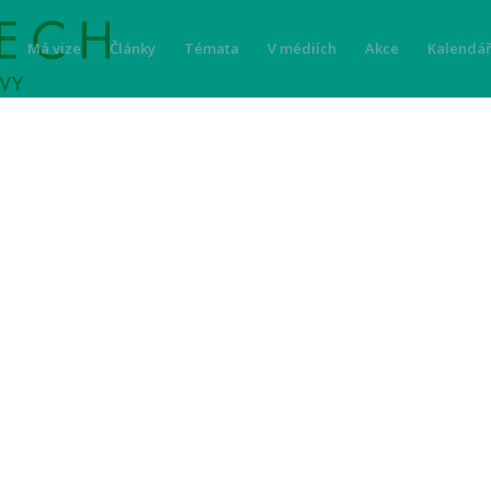
Má vize
Články
Témata
V médiích
Akce
Kalendář