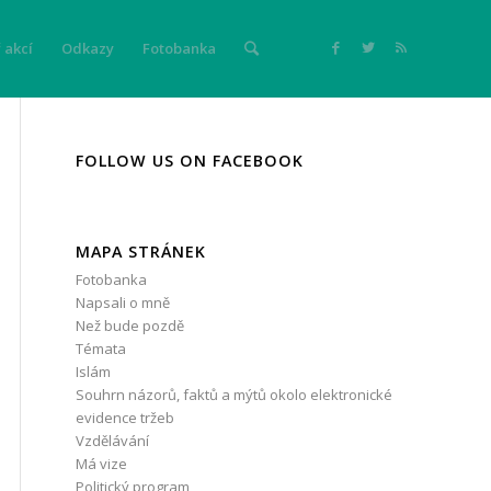
 akcí
Odkazy
Fotobanka
FOLLOW US ON FACEBOOK
MAPA STRÁNEK
Fotobanka
Napsali o mně
Než bude pozdě
Témata
Islám
Souhrn názorů, faktů a mýtů okolo elektronické
evidence tržeb
Vzdělávání
Má vize
Politický program