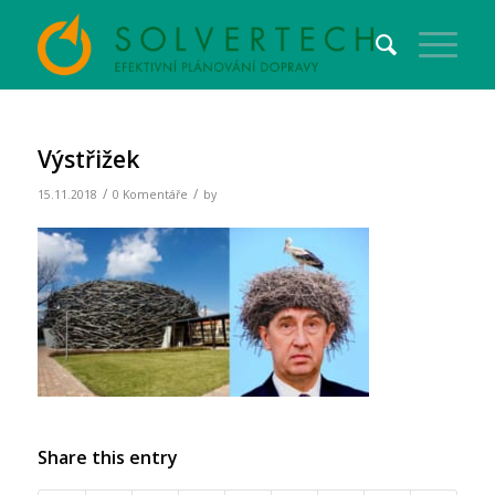
Výstřižek
/
/
15.11.2018
0 Komentáře
by
Share this entry