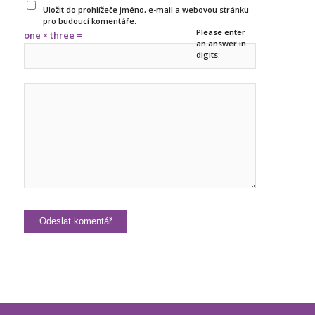
Uložit do prohlížeče jméno, e-mail a webovou stránku
pro budoucí komentáře.
Please enter
one × three =
an answer in
digits: