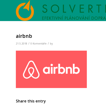
airbnb
/
/
21.5.2018
0 Komentáře
by
Share this entry