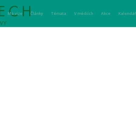
Má vize
Články
Témata
V médiích
Akce
Kalendář