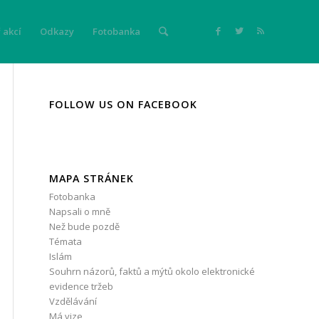
 akcí
Odkazy
Fotobanka
FOLLOW US ON FACEBOOK
MAPA STRÁNEK
Fotobanka
Napsali o mně
Než bude pozdě
Témata
Islám
Souhrn názorů, faktů a mýtů okolo elektronické
evidence tržeb
Vzdělávání
Má vize