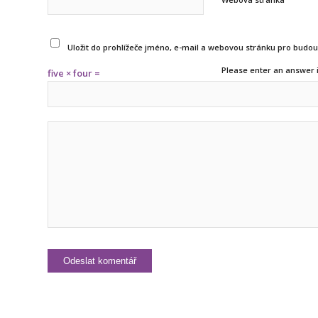
Uložit do prohlížeče jméno, e-mail a webovou stránku pro budo
Please enter an answer i
five × four =