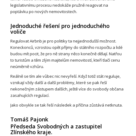
legislativnímu procesu nedokáže pružně reagovat na
poptávku po nových nemovitostech.
Jednoduché řešení pro jednoduchého
voliče
Regulovat Airbnb je pro politiky ta nejjednodušší možnost.
Koneckonců, vzrostou opět příjmy do státního rozpočtu a lidé
budou mít pocit, že pro ně strany něco konečně dělají. Natřou
to turistům a těm zlým majitelům nemovitostí, kteří tlačí cenu
neúměrně vzhůru.
Reálně se tím ale vůbec nic nevyřeší. Když totiž stát reguluje,
vznikají vždy další a další problémy, které se pak řeší
nekonečným zástupem dalších, ještě více do svobody občana
zasahujících regulací.
Jako obvykle se tak řeší následek a příčina zůstává netknuta.
Tomáš Pajonk
Předseda Svobodných a zastupitel
Zlínského kraje.