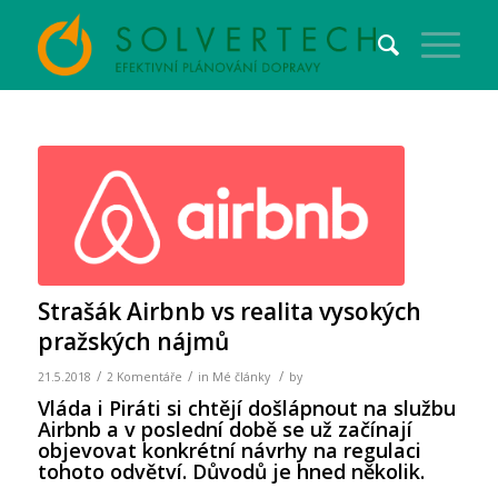
Strašák Airbnb vs realita vysokých
pražských nájmů
/
/
/
21.5.2018
2 Komentáře
in
Mé články
by
Vláda i Piráti si chtějí došlápnout na službu
Airbnb a v poslední době se už začínají
objevovat konkrétní návrhy na regulaci
tohoto odvětví. Důvodů je hned několik.