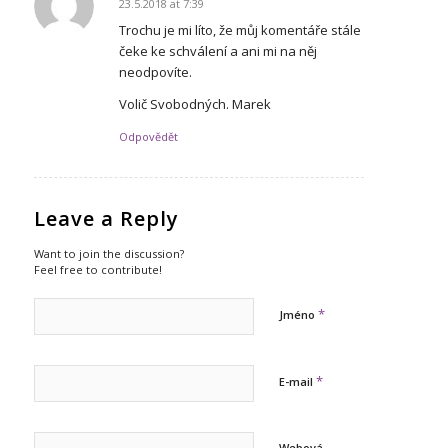
23.5.2018 at 7:39
says:
Trochu je mi líto, že můj komentáře stále
čeke ke schválení a ani mi na něj
neodpovíte.
Volič Svobodných. Marek
Odpovědět
Leave a Reply
Want to join the discussion?
Feel free to contribute!
*
Jméno
*
E-mail
Webová