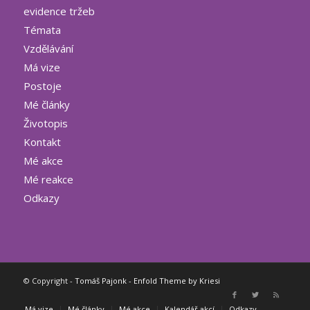
evidence tržeb
Témata
Vzdělávání
Má vize
Postoje
Mé články
Životopis
Kontakt
Mé akce
Mé reakce
Odkazy
© Copyright -
Tomáš Pajonk
-
Enfold Theme by Kriesi
Má vize
Mé články
Mé akce
Kalendář akcí
Odkazy