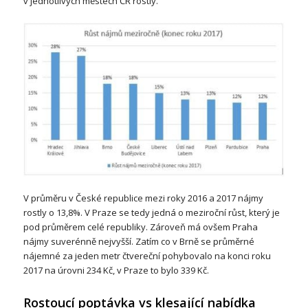
v jednotlivých městech ČR rostly.
V průměru v České republice mezi roky 2016 a 2017 nájmy
rostly o 13,8%. V Praze se tedy jedná o meziroční růst, který je
pod průměrem celé republiky. Zároveň má ovšem Praha
nájmy suverénně nejvyšší. Zatím co v Brně se průměrné
nájemné za jeden metr čtvereční pohybovalo na konci roku
2017 na úrovni 234 Kč, v Praze to bylo 339 Kč.
Rostoucí poptávka vs klesající nabídka