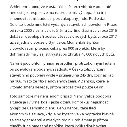
Vzhledem k tomu, že v ostatních městech Airbnb v podstatě
neexistuje, respektive má naprosto mizivý dopad na trh
s nemovitostmi, bude asi pes zakopaný jinde. Podle dat
Deloitte kleslo množství vydaných stavebních povolení v Praze
od roku 2000 z osmi tisíc ročně na čtvrtinu. Zatím co v roce 2016
dokázali developeři postavit šest tisíc nových bytů, v roce 2017
už se jednalo pouze o čtyři tisíce. Momentálně přitom
v povolovacím procesu čeká přes 900 projektů, které by
dohromady měly zajistit výstavbu zhruba 40 000 nových bytů.
Na vině jsou přitom primárně prodlení proti zákonným lhůtám
při schvalování podaných žádostí. V Česku totiž vyřízení
stavebního povolení vyjde v průměru na 245 dní, což nás řadí
na 166. místo ze 185 sledovaných zemí. V Dánsku, které je
v tomto směru nejlepší, přitom proces trvá pouze 64 dní.
Toto samozřejmě není jenom případ Prahy. Velice podobná
situace je i v Brně, kde ji ještě k tomu komplikují nejasnosti
týkající se územního plánu. Cenu nahoru také tlačí
ekonomická situace, kdy je po bytech velká poptávka hlavně
ze strany studentů a mladých rodin. Problémem je přitom
téměř všude omezená nabídka, která kvůli zdlouhavému