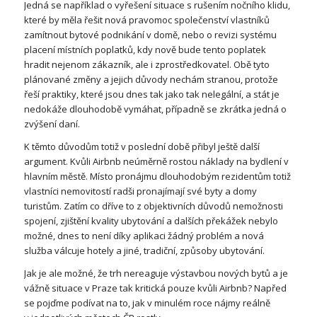
Jedná se například o vyřešení situace s rušením nočního klidu,
které by měla řešit nová pravomoc společenství vlastníků
zamítnout bytové podnikání v domě, nebo o revizi systému
placení místních poplatků, kdy nově bude tento poplatek
hradit nejenom zákazník, ale i zprostředkovatel. Obě tyto
plánované změny a jejich důvody nechám stranou, protože
řeší praktiky, které jsou dnes tak jako tak nelegální, a stát je
nedokáže dlouhodobě vymáhat, případně se zkrátka jedná o
zvýšení daní.
K těmto důvodům totiž v poslední době přibyl ještě další
argument. Kvůli Airbnb neúměrně rostou náklady na bydlení v
hlavním městě. Místo pronájmu dlouhodobým rezidentům totiž
vlastníci nemovitostí radši pronajímají své byty a domy
turistům. Zatím co dříve to z objektivních důvodů nemožnosti
spojení, zjištění kvality ubytování a dalších překážek nebylo
možné, dnes to není díky aplikaci žádný problém a nová
služba válcuje hotely a jiné, tradiční, způsoby ubytování.
Jak je ale možné, že trh nereaguje výstavbou nových bytů a je
vážně situace v Praze tak kritická pouze kvůli Airbnb? Napřed
se pojďme podívat na to, jak v minulém roce nájmy reálně