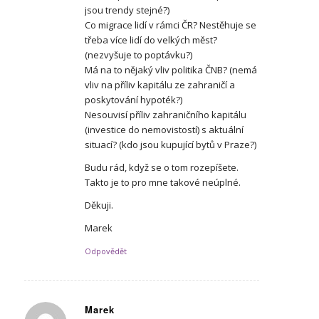
jsou trendy stejné?)
Co migrace lidí v rámci ČR? Nestěhuje se
třeba více lidí do velkých měst?
(nezvyšuje to poptávku?)
Má na to nějaký vliv politika ČNB? (nemá
vliv na příliv kapitálu ze zahraničí a
poskytování hypoték?)
Nesouvisí příliv zahraničního kapitálu
(investice do nemovistostí) s aktuální
situací? (kdo jsou kupující bytů v Praze?)
Budu rád, když se o tom rozepíšete.
Takto je to pro mne takové neúplné.
Děkuji.
Marek
Odpovědět
Marek