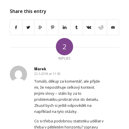
Share this entry
2
REPLIES
Marek
22.5.2018 at 11:50
says:
Tomáši, děkuji za komentář, ale příjde
mi, že nepostihuje celkový kontext.
Jinými slovy – stálo by za to
problematiku probrat více do detailu.
Zkusil bych si ještě odpovědět na
například na tyto otázky.
Co si třeba podobnou statistiku udělat v
třeba v pětiletém horizontu? (opravu