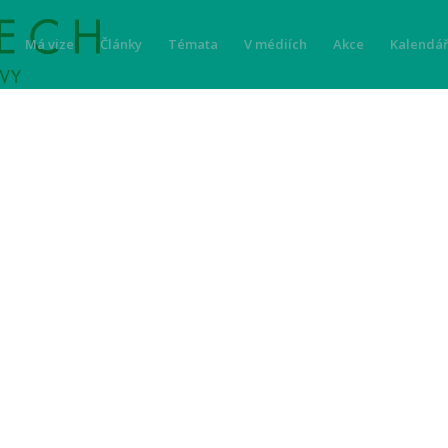
Má vize
Články
Témata
V médiích
Akce
Kalendář