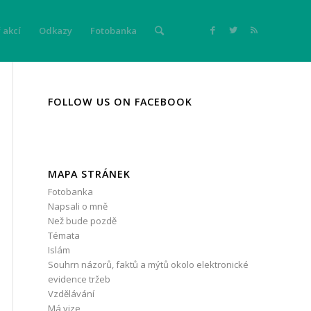
 akcí
Odkazy
Fotobanka
FOLLOW US ON FACEBOOK
MAPA STRÁNEK
Fotobanka
Napsali o mně
Než bude pozdě
Témata
Islám
Souhrn názorů, faktů a mýtů okolo elektronické
evidence tržeb
Vzdělávání
Má vize