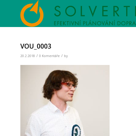
VOU_0003
/
/
20.2.2018
0 Komentáře
by