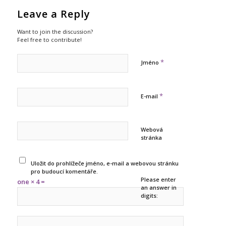
Leave a Reply
Want to join the discussion?
Feel free to contribute!
*
Jméno
*
E-mail
Webová
stránka
Uložit do prohlížeče jméno, e-mail a webovou stránku
pro budoucí komentáře.
Please enter
one × 4 =
an answer in
digits: