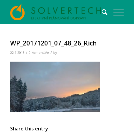
WP_20171201_07_48_26_Rich
/
/
22.1.2018
0 Komentáře
by
Share this entry