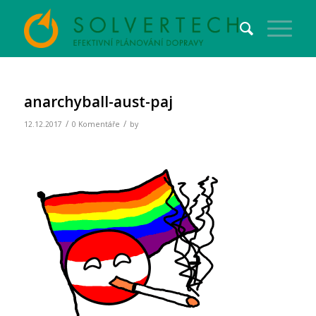
anarchyball-aust-paj
/
/
12.12.2017
0 Komentáře
by