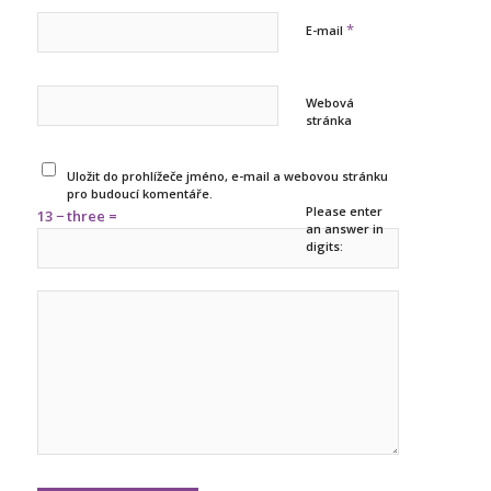
*
E-mail
Webová
stránka
Uložit do prohlížeče jméno, e-mail a webovou stránku
pro budoucí komentáře.
Please enter
13 − three =
an answer in
digits: