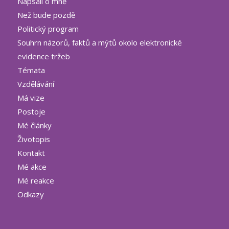
Napsali o mně
Než bude pozdě
Politický program
Souhrn názorů, faktů a mýtů okolo elektronické
evidence tržeb
Témata
Vzdělávání
Má vize
Postoje
Mé články
Životopis
Kontakt
Mé akce
Mé reakce
Odkazy