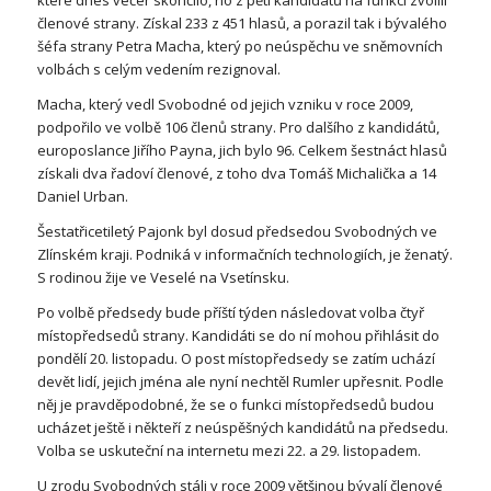
členové strany. Získal 233 z 451 hlasů, a porazil tak i bývalého
šéfa strany Petra Macha, který po neúspěchu ve sněmovních
volbách s celým vedením rezignoval.
Macha, který vedl Svobodné od jejich vzniku v roce 2009,
podpořilo ve volbě 106 členů strany. Pro dalšího z kandidátů,
europoslance Jiřího Payna, jich bylo 96. Celkem šestnáct hlasů
získali dva řadoví členové, z toho dva Tomáš Michalička a 14
Daniel Urban.
Šestatřicetiletý Pajonk byl dosud předsedou Svobodných ve
Zlínském kraji. Podniká v informačních technologiích, je ženatý.
S rodinou žije ve Veselé na Vsetínsku.
Po volbě předsedy bude příští týden následovat volba čtyř
místopředsedů strany. Kandidáti se do ní mohou přihlásit do
pondělí 20. listopadu. O post místopředsedy se zatím uchází
devět lidí, jejich jména ale nyní nechtěl Rumler upřesnit. Podle
něj je pravděpodobné, že se o funkci místopředsedů budou
ucházet ještě i někteří z neúspěšných kandidátů na předsedu.
Volba se uskuteční na internetu mezi 22. a 29. listopadem.
U zrodu Svobodných stáli v roce 2009 většinou bývalí členové