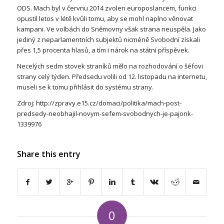
ODS. Mach byl v červnu 2014 zvolen europoslancem, funkci
opustil letos v létě kvůli tomu, aby se mohl naplno věnovat
kampani. Ve volbách do Sněmovny však strana neuspěla. Jako
jediný z neparlamentních subjektů nicméně Svobodní získali
přes 1,5 procenta hlasů, a tím i nárok na státní příspěvek.
Necelých sedm stovek straníků mělo na rozhodování o šéfovi
strany celý týden. Předsedu volili od 12. listopadu na internetu,
museli se k tomu přihlásit do systému strany.
Zdroj: http://zpravy.e15.cz/domaci/politika/mach-post-
predsedy-neobhajil-novym-sefem-svobodnych-je-pajonk-
1339976
Share this entry
0