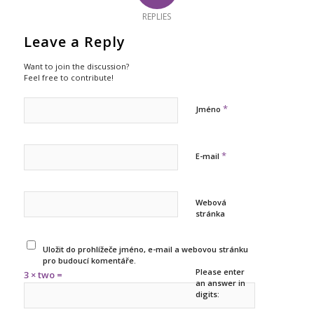
REPLIES
Leave a Reply
Want to join the discussion?
Feel free to contribute!
*
Jméno
*
E-mail
Webová
stránka
Uložit do prohlížeče jméno, e-mail a webovou stránku
pro budoucí komentáře.
Please enter
3 × two =
an answer in
digits: