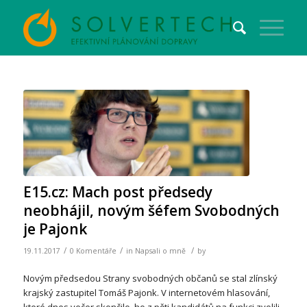
E15.cz: Mach post předsedy
neobhájil, novým šéfem Svobodných
je Pajonk
/
/
/
19.11.2017
0 Komentáře
in
Napsali o mně
by
Novým předsedou Strany svobodných občanů se stal zlínský
krajský zastupitel Tomáš Pajonk. V internetovém hlasování,
které dnes večer skončilo, ho z pěti kandidátů na funkci zvolili