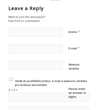
Leave a Reply
Want to join the discussion?
Feel free to contribute!
*
Jméno
*
E-mail
Webová
stránka
Uložit do prohlížeče jméno, e-mail a webovou stránku
pro budoucí komentáře.
Please enter
3 × 3 =
an answer in
digits: