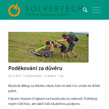
Poděkování za důvěru
/
/
/
20.11.2017
0 Komentáře
in
Krátce
by
Mockrát děkuji za důvěru všem, kdo mi dali
hlas
a kdo mi drželi
palce.
Palcem, hlasem či lajkem na Facebooku to nekončí. Potřebuji
nejen Váš hlas, ale také Vaši skutečnou podporu.