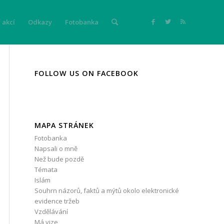
 akcí
Odkazy
Fotobanka
FOLLOW US ON FACEBOOK
MAPA STRÁNEK
Fotobanka
Napsali o mně
Než bude pozdě
Témata
Islám
Souhrn názorů, faktů a mýtů okolo elektronické
evidence tržeb
Vzdělávání
Má vize