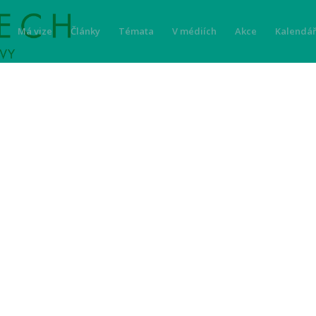
Má vize
Články
Témata
V médiích
Akce
Kalendář