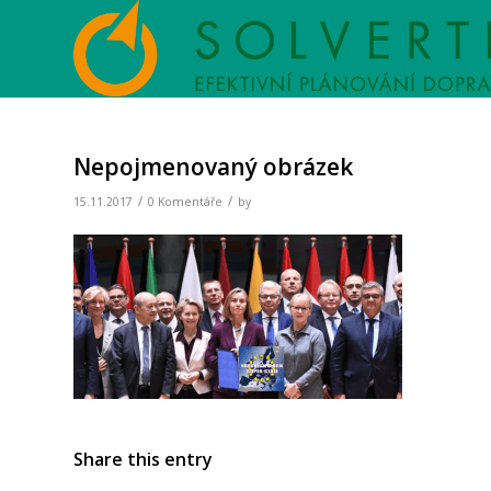
Nepojmenovaný obrázek
/
/
15.11.2017
0 Komentáře
by
Share this entry