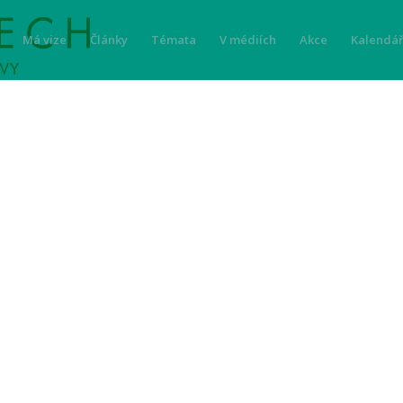
Má vize
Články
Témata
V médiích
Akce
Kalendář