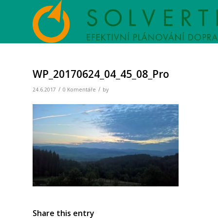
WP_20170624_04_45_08_Pro
/
/
24.6.2017
0 Komentáře
by
Share this entry