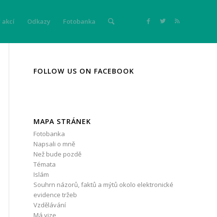
 akcí
Odkazy
Fotobanka
FOLLOW US ON FACEBOOK
MAPA STRÁNEK
Fotobanka
Napsali o mně
Než bude pozdě
Témata
Islám
Souhrn názorů, faktů a mýtů okolo elektronické
evidence tržeb
Vzdělávání
Má vize