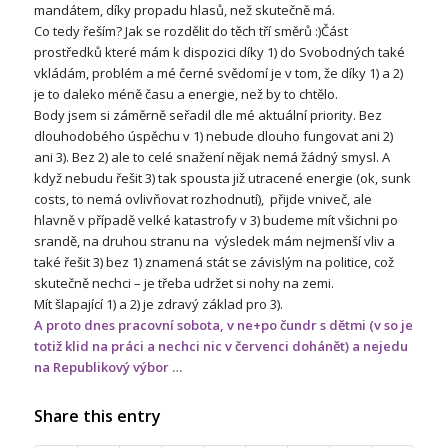
mandátem, díky propadu hlasů, než skutečně má.
Co tedy řeším? Jak se rozdělit do těch tří směrů :)Část
prostředků které mám k dispozici díky 1) do Svobodných také
vkládám, problém a mé černé svědomí je v tom, že díky 1) a 2)
je to daleko méně času a energie, než by to chtělo.
Body jsem si záměrně seřadil dle mé aktuální priority. Bez
dlouhodobého úspěchu v 1) nebude dlouho fungovat ani 2)
ani 3). Bez 2) ale to celé snažení nějak nemá žádný smysl. A
když nebudu řešit 3) tak spousta již utracené energie (ok, sunk
costs, to nemá ovlivňovat rozhodnutí), přijde vniveč, ale
hlavně v případě velké katastrofy v 3) budeme mít všichni po
srandě, na druhou stranu na výsledek mám nejmenší vliv a
také řešit 3) bez 1) znamená stát se závislým na politice, což
skutečně nechci – je třeba udržet si nohy na zemi.
Mít šlapající 1) a 2) je zdravý základ pro 3).
A proto dnes pracovní sobota, v ne+po čundr s dětmi (v so je
totiž klid na práci a nechci nic v červenci dohánět) a nejedu
na Republikový výbor …
Share this entry