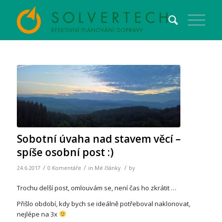
Sobotní úvaha nad stavem věcí –
spíše osobní post :)
/
/
/
24.6.2017
0 Komentáře
in
Mé články
by
Trochu delší post, omlouvám se, není čas ho zkrátit …
Přišlo období, kdy bych se ideálně potřeboval naklonovat,
nejlépe na 3x