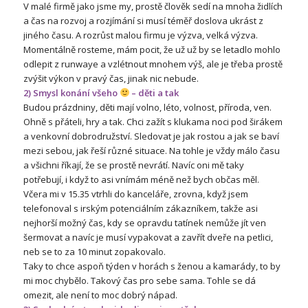
V malé firmě jako jsme my, prostě člověk sedí na mnoha židlích
a čas na rozvoj a rozjímání si musí téměř doslova ukrást z
jiného času. A rozrůst malou firmu je výzva, velká výzva.
Momentálně rosteme, mám pocit, že už už by se letadlo mohlo
odlepit z runwaye a vzlétnout mnohem výš, ale je třeba prostě
zvýšit výkon v pravý čas, jinak nic nebude.
2) Smysl konání všeho
– děti a tak
Budou prázdniny, děti mají volno, léto, volnost, příroda, ven.
Ohně s přáteli, hry a tak. Chci zažít s klukama noci pod širákem
a venkovní dobrodružství. Sledovat je jak rostou a jak se baví
mezi sebou, jak řeší různé situace. Na tohle je vždy málo času
a všichni říkají, že se prostě nevrátí. Navíc oni mě taky
potřebují, i když to asi vnímám méně než bych občas měl.
Včera mi v 15.35 vtrhli do kanceláře, zrovna, když jsem
telefonoval s irským potenciálním zákazníkem, takže asi
nejhorší možný čas, kdy se opravdu tatínek nemůže jít ven
šermovat a navíc je musí vypakovat a zavřít dveře na petlici,
neb se to za 10 minut zopakovalo.
Taky to chce aspoň týden v horách s ženou a kamarády, to by
mi moc chybělo. Takový čas pro sebe sama. Tohle se dá
omezit, ale není to moc dobrý nápad.