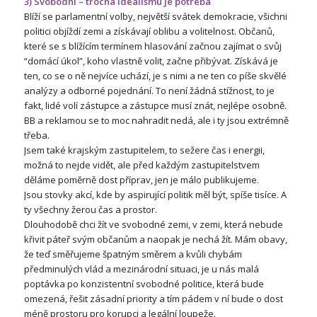
3) Svobodní – trocha idealismu je potřeba
Blíží se parlamentní volby, největší svátek demokracie, všichni
politici objíždí zemi a získávají oblibu a volitelnost. Občanů,
které se s blížícím termínem hlasování začnou zajímat o svůj
“domácí úkol”, koho vlastně volit, začne přibývat. Získává je
ten, co se o ně nejvíce uchází, je s nimi a ne ten co píše skvělé
analýzy a odborné pojednání. To není žádná stížnost, to je
fakt, lidé volí zástupce a zástupce musí znát, nejlépe osobně.
BB a reklamou se to moc nahradit nedá, ale i ty jsou extrémně
třeba.
Jsem také krajským zastupitelem, to sežere čas i energii,
možná to nejde vidět, ale před každým zastupitelstvem
děláme poměrně dost příprav, jen je málo publikujeme.
Jsou stovky akcí, kde by aspirující politik měl být, spíše tisíce. A
ty všechny žerou čas a prostor.
Dlouhodobě chci žít ve svobodné zemi, v zemi, která nebude
křivit páteř svým občanům a naopak je nechá žít. Mám obavy,
že teď směřujeme špatným směrem a kvůli chybám
předminulých vlád a mezinárodní situaci, je u nás malá
poptávka po konzistentní svobodné politice, která bude
omezená, řešit zásadní priority a tím pádem v ní bude o dost
méně prostoru pro korupci a legální loupeže.