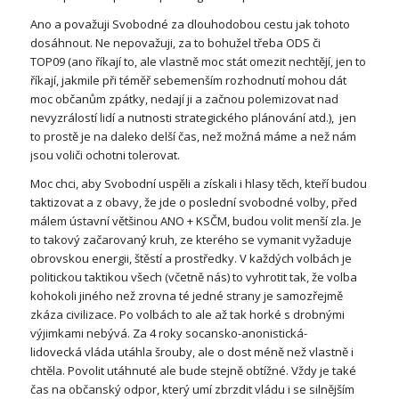
Ano a považuji Svobodné za dlouhodobou cestu jak tohoto
dosáhnout. Ne nepovažuji, za to bohužel třeba ODS či
TOP09 (ano říkají to, ale vlastně moc stát omezit nechtějí, jen to
říkají, jakmile při téměř sebemenším rozhodnutí mohou dát
moc občanům zpátky, nedají ji a začnou polemizovat nad
nevyzrálostí lidí a nutnosti strategického plánování atd.), jen
to prostě je na daleko delší čas, než možná máme a než nám
jsou voliči ochotni tolerovat.
Moc chci, aby Svobodní uspěli a získali i hlasy těch, kteří budou
taktizovat a z obavy, že jde o poslední svobodné volby, před
málem ústavní většinou ANO + KSČM, budou volit menší zla. Je
to takový začarovaný kruh, ze kterého se vymanit vyžaduje
obrovskou energii, štěstí a prostředky. V každých volbách je
politickou taktikou všech (včetně nás) to vyhrotit tak, že volba
kohokoli jiného než zrovna té jedné strany je samozřejmě
zkáza civilizace. Po volbách to ale až tak horké s drobnými
výjimkami nebývá. Za 4 roky socansko-anonistická-
lidovecká vláda utáhla šrouby, ale o dost méně než vlastně i
chtěla. Povolit utáhnuté ale bude stejně obtížné. Vždy je také
čas na občanský odpor, který umí zbrzdit vládu i se silnějším