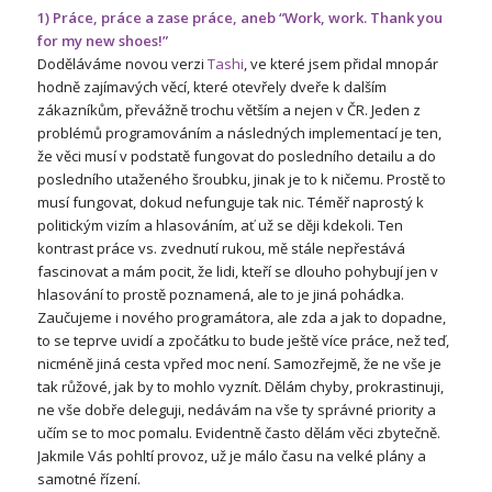
1) Práce, práce a zase práce, aneb “Work, work. Thank you
for my new shoes!”
Doděláváme novou verzi
Tashi
, ve které jsem přidal mnopár
hodně zajímavých věcí, které otevřely dveře k dalším
zákazníkům, převážně trochu větším a nejen v ČR. Jeden z
problémů programováním a následných implementací je ten,
že věci musí v podstatě fungovat do posledního detailu a do
posledního utaženého šroubku, jinak je to k ničemu. Prostě to
musí fungovat, dokud nefunguje tak nic. Téměř naprostý k
politickým vizím a hlasováním, ať už se ději kdekoli. Ten
kontrast práce vs. zvednutí rukou, mě stále nepřestává
fascinovat a mám pocit, že lidi, kteří se dlouho pohybují jen v
hlasování to prostě poznamená, ale to je jiná pohádka.
Zaučujeme i nového programátora, ale zda a jak to dopadne,
to se teprve uvidí a zpočátku to bude ještě více práce, než teď,
nicméně jiná cesta vpřed moc není. Samozřejmě, že ne vše je
tak růžové, jak by to mohlo vyznít. Dělám chyby, prokrastinuji,
ne vše dobře deleguji, nedávám na vše ty správné priority a
učím se to moc pomalu. Evidentně často dělám věci zbytečně.
Jakmile Vás pohltí provoz, už je málo času na velké plány a
samotné řízení.