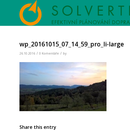
wp_20161015_07_14_59_pro_li-large
/
/
26.10.2016
0 Komentáře
by
Share this entry