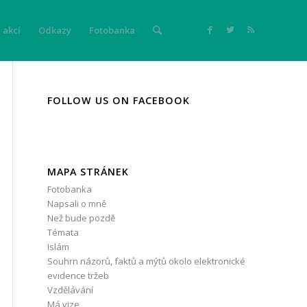
 akcí
Odkazy
Fotobanka
FOLLOW US ON FACEBOOK
MAPA STRÁNEK
Fotobanka
Napsali o mně
Než bude pozdě
Témata
Islám
Souhrn názorů, faktů a mýtů okolo elektronické
evidence tržeb
Vzdělávání
Má vize