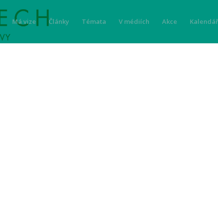
Má vize
Články
Témata
V médiích
Akce
Kalendář