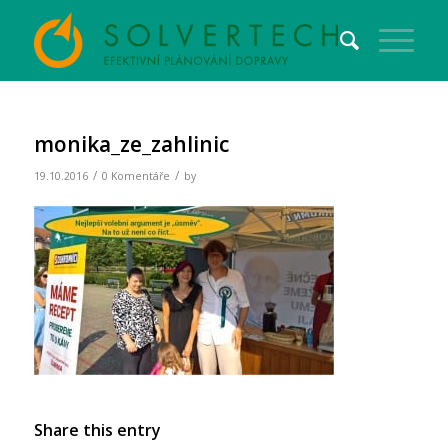
monika_ze_zahlinic
/
/
19.10.2016
0 Komentáře
by
Share this entry