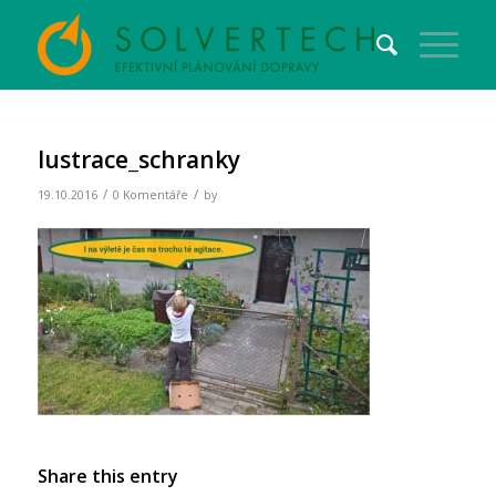
lustrace_schranky
/
/
19.10.2016
0 Komentáře
by
Share this entry