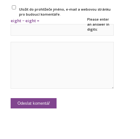
Uložit do prohlížeče jméno, e-mail a webovou stránku
pro budoucí komentáře.
Please enter
eight − eight =
an answer in
digits: