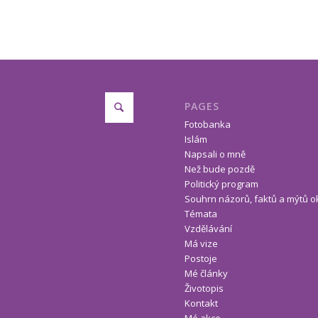
PAGES
Fotobanka
Islám
Napsali o mně
Než bude pozdě
Politický program
Souhrn názorů, faktů a mýtů o
Témata
Vzdělávání
Má vize
Postoje
Mé články
Životopis
Kontakt