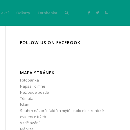
 akcí
Odkazy
Fotobanka
FOLLOW US ON FACEBOOK
MAPA STRÁNEK
Fotobanka
Napsali o mně
Než bude pozdě
Témata
Islám
Souhrn názorů, faktů a mýtů okolo elektronické
evidence tržeb
Vzdělávání
Má vize