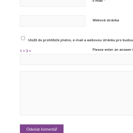
*
E-mail
Webová stránka
Uložit do prohlížeče jméno, e-mail a webovou stránku pro budo
Please enter an answer i
1 × 3 =