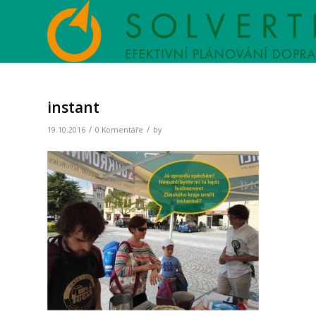
instant
/
/
19.10.2016
0 Komentáře
by