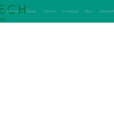
Má vize
Články
Témata
V médiích
Akce
Kalendář