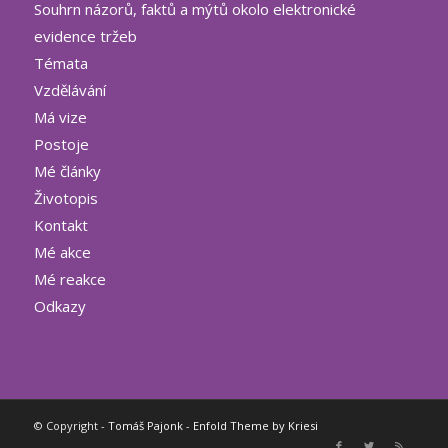
Souhrn názorů, faktů a mýtů okolo elektronické
evidence tržeb
Témata
Vzdělávání
Má vize
Postoje
Mé články
Životopis
Kontakt
Mé akce
Mé reakce
Odkazy
© Copyright -
Tomáš Pajonk
-
Enfold Theme by Kriesi