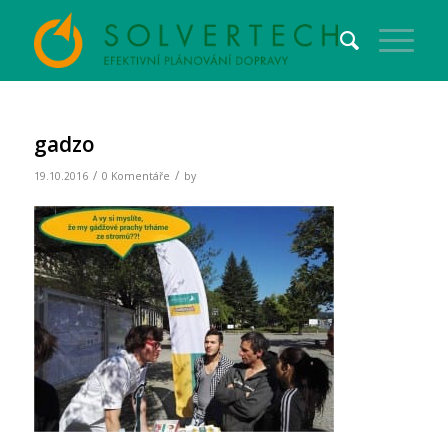
gadzo
/
/
19.10.2016
0 Komentáře
by