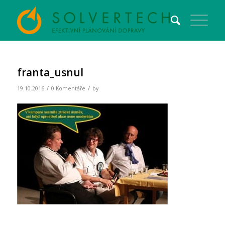
franta_usnul
/
/
19.10.2016
0 Komentáře
by