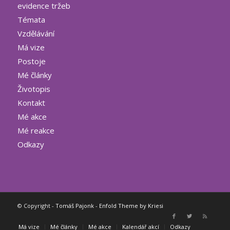
evidence tržeb
Témata
Vzdělávání
Má vize
Postoje
Mé články
Životopis
Kontakt
Mé akce
Mé reakce
Odkazy
© Copyright -
Tomáš Pajonk
-
Enfold Theme by Kriesi
Má vize
Mé články
Mé akce
Kalendář akcí
Odkazy