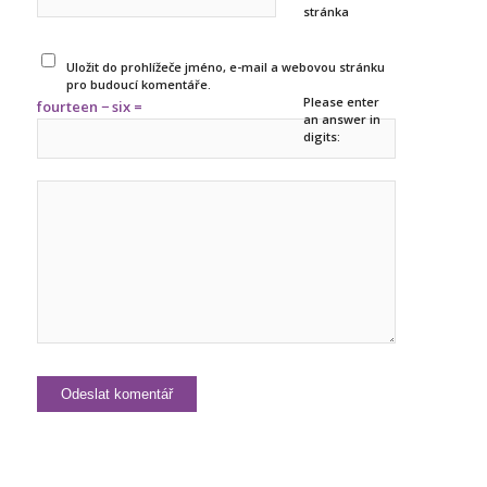
stránka
Uložit do prohlížeče jméno, e-mail a webovou stránku
pro budoucí komentáře.
Please enter
fourteen − six =
an answer in
digits: