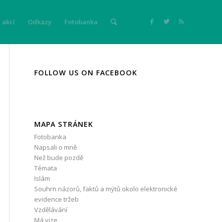
 akcí
Odkazy
Fotobanka
FOLLOW US ON FACEBOOK
MAPA STRÁNEK
Fotobanka
Napsali o mně
Než bude pozdě
Témata
Islám
Souhrn názorů, faktů a mýtů okolo elektronické
evidence tržeb
Vzdělávání
Má vize