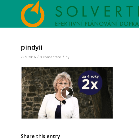
pindyii
/
/
29.9.2016
0 Komentáře
by
Share this entry