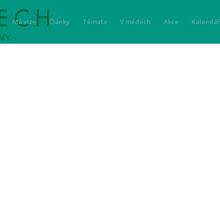
Má vize
Články
Témata
V médiích
Akce
Kalendář