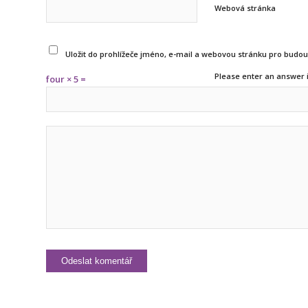
Webová stránka
Uložit do prohlížeče jméno, e-mail a webovou stránku pro budo
Please enter an answer i
four × 5 =