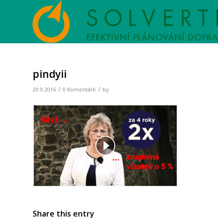
pindyii
/
/
29.9.2016
0 Komentáře
by
Share this entry