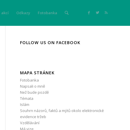
 akcí
Odkazy
Fotobanka
FOLLOW US ON FACEBOOK
MAPA STRÁNEK
Fotobanka
Napsali o mně
Než bude pozdě
Témata
Islám
Souhrn názorů, faktů a mýtů okolo elektronické
evidence tržeb
Vzdělávání
Má vize