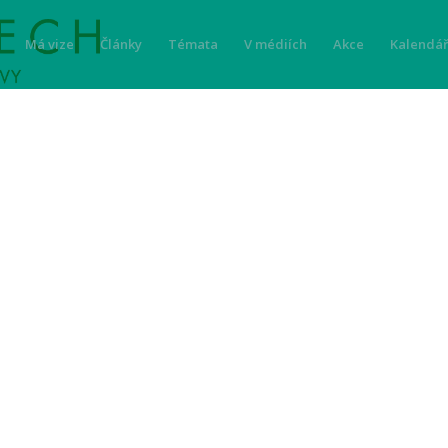
Má vize
Články
Témata
V médiích
Akce
Kalendář