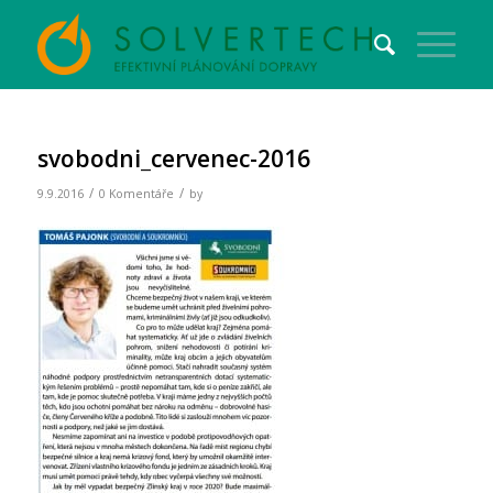
svobodni_cervenec-2016
/
/
9.9.2016
0 Komentáře
by