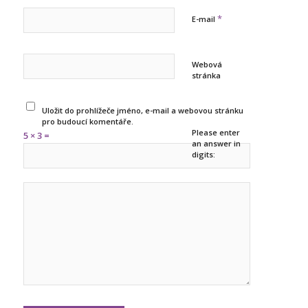
*
E-mail
Webová
stránka
Uložit do prohlížeče jméno, e-mail a webovou stránku
pro budoucí komentáře.
Please enter
5 × 3 =
an answer in
digits: