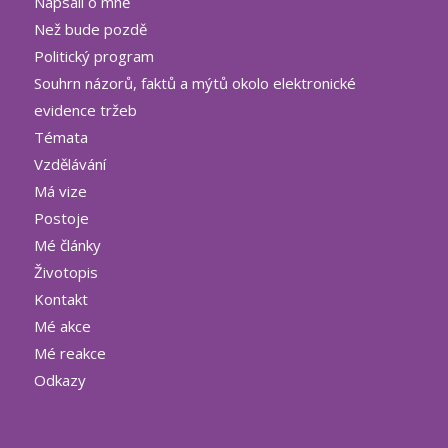
Napsali o mně
Než bude pozdě
Politický program
Souhrn názorů, faktů a mýtů okolo elektronické
evidence tržeb
Témata
Vzdělávání
Má vize
Postoje
Mé články
Životopis
Kontakt
Mé akce
Mé reakce
Odkazy