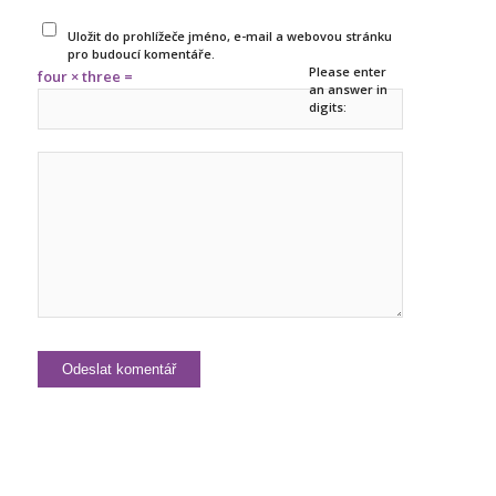
Uložit do prohlížeče jméno, e-mail a webovou stránku
pro budoucí komentáře.
Please enter
four × three =
an answer in
digits: