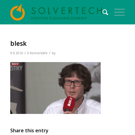
blesk
/
/
9.9.2016
0 Komentáře
by
Share this entry