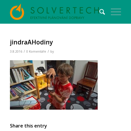
jindraAHodiny
/
/
3.8.2016
0 Komentáře
by
Share this entry