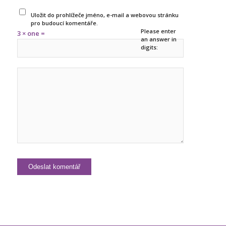
Uložit do prohlížeče jméno, e-mail a webovou stránku
pro budoucí komentáře.
Please enter
3 × one =
an answer in
digits: