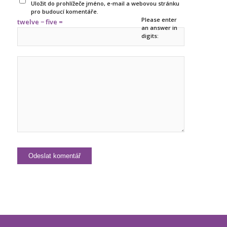
Uložit do prohlížeče jméno, e-mail a webovou stránku
pro budoucí komentáře.
Please enter
twelve − five =
an answer in
digits: