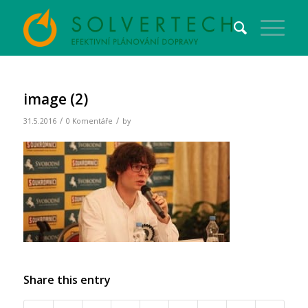
image (2)
/
/
31.5.2016
0 Komentáře
by
Share this entry