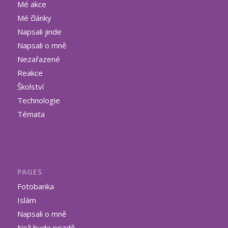
Mé akce
Mé články
Napsali jinde
Napsali o mně
Nezařazené
Reakce
Školství
Technologie
Témata
PAGES
Fotobanka
Islám
Napsali o mně
Než bude pozdě