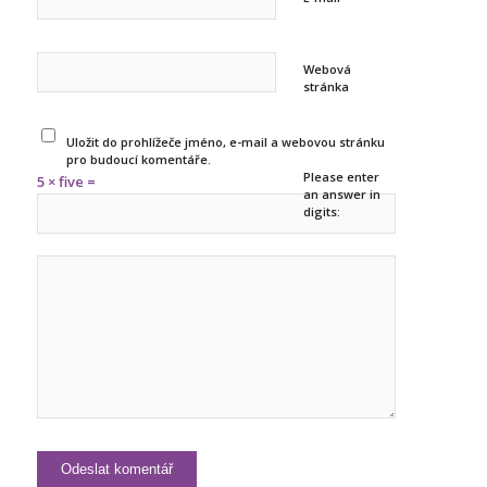
Webová
stránka
Uložit do prohlížeče jméno, e-mail a webovou stránku
pro budoucí komentáře.
Please enter
5 × five =
an answer in
digits: