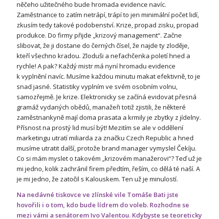
něčeho užitečného bude hromada evidence navíc.
Zaměstnance to zatím netrápí, trápí to jen minimální počet lidí,
zkusím tedy takové podobenství. Krize, propad zisku, propad
produkce. Do firmy přijde „krizový management“. Začne
slibovat, že ji dostane do černých čísel, že najde ty zloděje,
kteří všechno kradou. Zloduši a nefachčenka poletí hned a
rychle! A pak? Každý mistr má nyní hromadu evidence
k vyplnění navíc. Musíme každou minutu makat efektivně, to je
snad jasné. Statistiky vyplním ve svém osobním volnu,
samozřejmě. Je krize. Elektronicky se začíná evidovat přesná
gramáž vydaných obědů, manažeři totiž zjistili, že některé
zaměstnankyně mají doma prasata a krmily je zbytky z jídelny.
Přísnost na prostý lid musí být! Mezitím se ale v oddělení
marketingu utratí miliarda za značku Czech Republic a hned
musíme utratit další, protože brand manager vymyslel Čekíju.
Co si mám myslet o takovém „krizovém manažerovi“? Teď už je
mi jedno, kolik zachránil firem předtím, řeším, co dělá té naší. A
je mi jedno, že zatočil s Kalouskem. Ten už je minulostí.
Na nedávné tiskovce ve zlínské vile Tomáše Bati jste
hovořili i o tom, kdo bude lídrem do voleb. Rozhodne se
mezi vámi a senátorem Ivo Valentou. Kdybyste se teoreticky