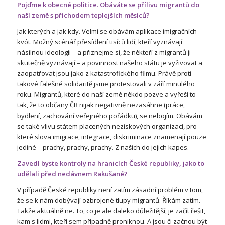
Pojďme k obecné politice. Obáváte se přílivu migrantů do
naší země s příchodem teplejších měsíců?
Jak kterých a jak kdy. Velmi se obávám aplikace imigračních
kvót. Možný scénář přesídlení tisíců lidí, kteří vyznávají
násilnou ideologii – a přiznejme si, že někteří z migrantů ji
skutečně vyznávají – a povinnost našeho státu je vyživovat a
zaopatřovat jsou jako z katastrofického filmu. Právě proti
takové falešné solidaritě jsme protestovali v září minulého
roku. Migrantů, které do naší země někdo pozve a vyřeší to
tak, že to občany ČR nijak negativně nezasáhne (práce,
bydlení, zachování veřejného pořádku), se nebojím. Obávám
se také vlivu státem placených neziskových organizací, pro
které slova imigrace, integrace, diskriminace znamenají pouze
jediné – prachy, prachy, prachy. Z našich do jejich kapes.
Zavedl byste kontroly na hranicích České republiky, jako to
udělali před nedávnem Rakušané?
V případě České republiky není zatím zásadní problém v tom,
že se k nám dobývají ozbrojené tlupy migrantů. Říkám zatím.
Takže aktuálně ne. To, co je ale daleko důležitější, je začít řešit,
kam s lidmi, kteří sem případně proniknou. A jsou či začnou být