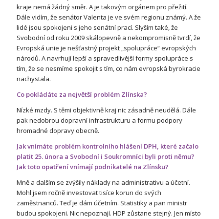
kraje nemá žádný směr. A je takovým orgánem pro přežití.
Dále vidím, že senátor Valenta je ve svém regionu známý. A že
lidé jsou spokojeni s jeho senátní prací. Slyším také, že
Svobodní od roku 2009 skálopevně a nekompromisně tvrdí, že
Evropská unie je nešťastný projekt „spolupráce“ evropských
národů. A navrhují lepší a spravedlivější formy spolupráce s
tím, že se nesmíme spokojit s tím, co nám evropská byrokracie
nachystala.
Co pokládáte za největší problém Zlínska?
Nízké mzdy. S těmi objektivně kraj nic zásadně neudělá. Dále
pak nedobrou dopravní infrastrukturu a formu podpory
hromadné dopravy obecně.
Jak vnímáte problém kontrolního hlášení DPH, které začalo
platit 25. února a Svobodní i Soukromníci byli proti němu?
Jak toto opatření vnímají podnikatelé na Zlínsku?
Mně a dalším se zvýšily náklady na administrativu a účetní.
Mohl jsem ročně investovat tisíce korun do svých
zaměstnanců. Teď je dám účetním. Statistiky a pan ministr
budou spokojeni. Nic nepoznají. HDP zůstane stejný. Jen místo