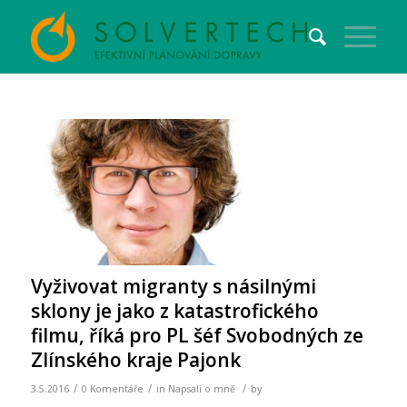
Vyživovat migranty s násilnými
sklony je jako z katastrofického
filmu, říká pro PL šéf Svobodných ze
Zlínského kraje Pajonk
/
/
/
3.5.2016
0 Komentáře
in
Napsali o mně
by