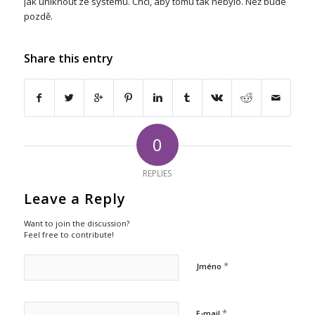
jak uniknout ze systému. Chci, aby tomu tak nebylo. Než bude
pozdě.
Share this entry
0
REPLIES
Leave a Reply
Want to join the discussion?
Feel free to contribute!
*
Jméno
*
E-mail