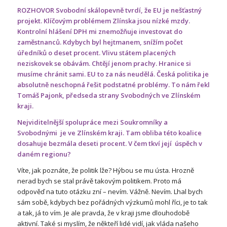
ROZHOVOR Svobodní skálopevně tvrdí, že EU je nešťastný
projekt. Klíčovým problémem Zlínska jsou nízké mzdy.
Kontrolní hlášení DPH mi znemožňuje investovat do
zaměstnanců. Kdybych byl hejtmanem, snížím počet
úředníků o deset procent. Vlivu státem placených
neziskovek se obávám. Chtějí jenom prachy. Hranice si
musíme chránit sami. EU to za nás neudělá. Česká politika je
absolutně neschopná řešit podstatné problémy. To nám řekl
Tomáš Pajonk, předseda strany Svobodných ve Zlínském
kraji.
Nejviditelnější spolupráce mezi Soukromníky a
Svobodnými je ve Zlínském kraji. Tam obliba této koalice
dosahuje bezmála deseti procent. V čem tkví její úspěch v
daném regionu?
Víte, jak poznáte, že politik lže? Hýbou se mu ústa. Hrozně
nerad bych se stal právě takovým politikem. Proto má
odpověď na tuto otázku zní – nevím. Vážně. Nevím. Lhal bych
sám sobě, kdybych bez pořádných výzkumů mohl říci, je to tak
a tak, já to vím. Je ale pravda, že v kraji jsme dlouhodobě
aktivní. Také si myslím, že někteří lidé vidí, jak vláda našeho