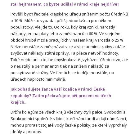
stal hejtmanem, co byste udělal v rámci kraje nejdříve?
Pověřil bych ředitele krajského úřadu snížením počtu úředníků
o 10 %. Může to vypadat příliš jednoduše a pro někoho
populisticky. Ale jde to. Od roku, kdy kraj vznikl, narostly
náklady jen na platy jeho zaměstnanců o 60 %. Ve stejném
období hrubá mzda pracujících v našem kraji vzrostla o 25 %.
Nelze neustále zaměstnávat více a více administrativy a dále
zvyšovat náklady státní správy. Ta přece netvoří hodnoty.
Také nejde ani o to, bezmyšlenkovitě „vyházet“ úřednictvo, ale
o neustálý a permanentní tlak na snížení nákladů za
poskytované služby. Ve firmách se to děje neustále, na
úřadech naprosto minimálně.
Jak odhadujete šance vaší koalice v rámci České
republiky? Zatím překračujete pět procent ve třech
krajích…
Držím kolegům ze všech krajů všechny čtyři palce. Svobodní a
Soukromníci společně s lidmi, kteří nám fandí a dají nám šanci,
mohou prorazit stojaté vody české politiky, ze které vyprchaly
ideály a principy.