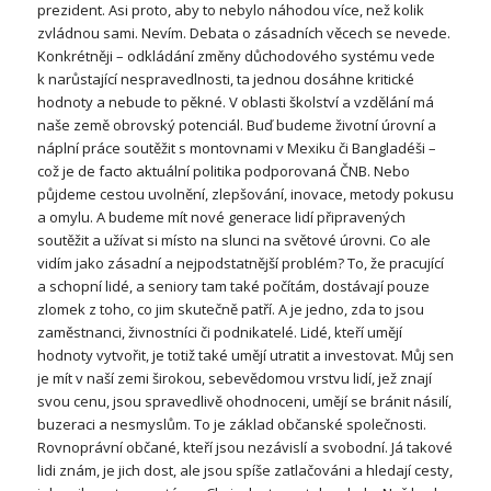
prezident. Asi proto, aby to nebylo náhodou více, než kolik
zvládnou sami. Nevím. Debata o zásadních věcech se nevede.
Konkrétněji – odkládání změny důchodového systému vede
k narůstající nespravedlnosti, ta jednou dosáhne kritické
hodnoty a nebude to pěkné. V oblasti školství a vzdělání má
naše země obrovský potenciál. Buď budeme životní úrovní a
náplní práce soutěžit s montovnami v Mexiku či Bangladéši –
což je de facto aktuální politika podporovaná ČNB. Nebo
půjdeme cestou uvolnění, zlepšování, inovace, metody pokusu
a omylu. A budeme mít nové generace lidí připravených
soutěžit a užívat si místo na slunci na světové úrovni. Co ale
vidím jako zásadní a nejpodstatnější problém? To, že pracující
a schopní lidé, a seniory tam také počítám, dostávají pouze
zlomek z toho, co jim skutečně patří. A je jedno, zda to jsou
zaměstnanci, živnostníci či podnikatelé. Lidé, kteří umějí
hodnoty vytvořit, je totiž také umějí utratit a investovat. Můj sen
je mít v naší zemi širokou, sebevědomou vrstvu lidí, jež znají
svou cenu, jsou spravedlivě ohodnoceni, umějí se bránit násilí,
buzeraci a nesmyslům. To je základ občanské společnosti.
Rovnoprávní občané, kteří jsou nezávislí a svobodní. Já takové
lidi znám, je jich dost, ale jsou spíše zatlačováni a hledají cesty,