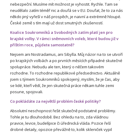
nebezpeční. Musíme mít možnost je vyhostit. Rychle. Tam se
neudělalo zatím téměř nic a doufá se v EU. Doufat, že to za nás
někdo jiný vyřeší v náš prospěch, je naivní a extrémně hloupé.
České země s tím mají už dost smutných zkušeností.
Koalice Soukromníků a Svobodných zatím platí jen pro
krajské volby. V rámci sněmovních voleb, které budou již v
příštím roce, půjdete samostatně?
Nejsem ani Nostradamus, ani Sibylla. Můj názor na to se utvoří
po krajských volbách a po prvních měsících případné skutečné
spolupráce. Nebudu ale ten, který o něčem takovém
rozhodne. To rozhodne republikové předsednictvo. Aktuálně
jsem s týmem Soukromníků spokojený, myslím, že je čas, aby
se lidé, kteří vědí, že jen skutečná práce někam tuhle zemi
posune, spojovali.
Co pokládáte za největší problém české politiky?
Absolutní neschopnost řešit skutečně podstatné problémy.
Tohle je tu dlouhodobě. Bez ohledu na to, zda vládnou
pravice, levice, budelípice či úřednická vláda. Pozice řeší
drobné detaily, opozice převážně to, kolik skleniček vypil