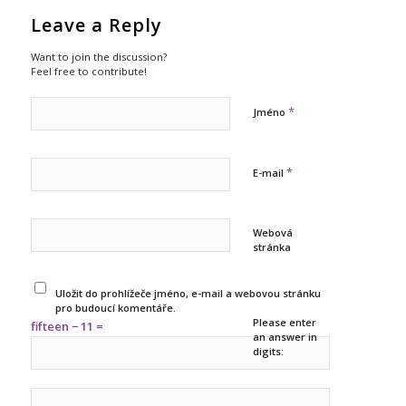
Leave a Reply
Want to join the discussion?
Feel free to contribute!
*
Jméno
*
E-mail
Webová
stránka
Uložit do prohlížeče jméno, e-mail a webovou stránku
pro budoucí komentáře.
Please enter
fifteen − 11 =
an answer in
digits: