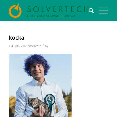
kocka
/
/
4.4.2016
0 Komentáře
by