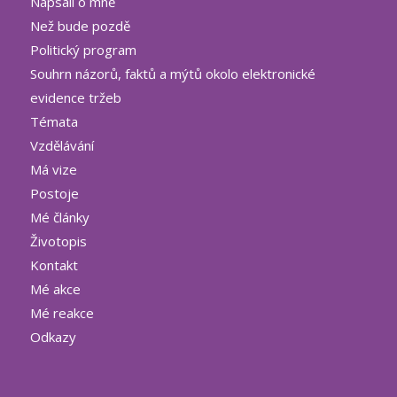
Napsali o mně
Než bude pozdě
Politický program
Souhrn názorů, faktů a mýtů okolo elektronické
evidence tržeb
Témata
Vzdělávání
Má vize
Postoje
Mé články
Životopis
Kontakt
Mé akce
Mé reakce
Odkazy