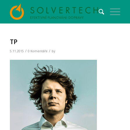
TP
/
/
5.11.2015
0 Komentáře
by