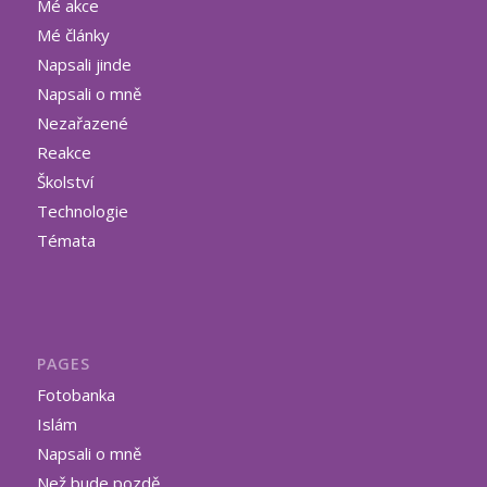
Mé akce
Mé články
Napsali jinde
Napsali o mně
Nezařazené
Reakce
Školství
Technologie
Témata
PAGES
Fotobanka
Islám
Napsali o mně
Než bude pozdě