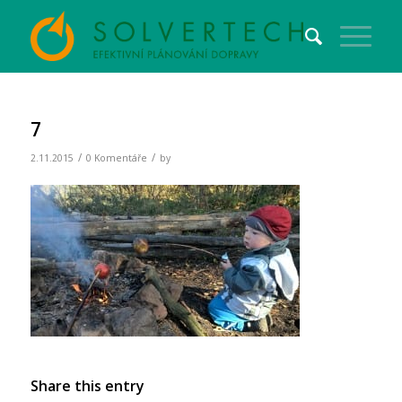
7
/
/
2.11.2015
0 Komentáře
by
Share this entry