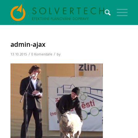
admin-ajax
/
/
13.10.2015
0 Komentáře
by