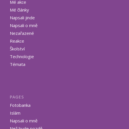
Mé akce
Mé články
Napsali jinde
Napsali o mně
Nezařazené
Reakce
Školství
Technologie
Témata
PAGES
Fotobanka
Islám
Napsali o mně
Než bude pozdě