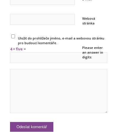
Webová
stránka
Uložit do prohlížeče jméno, e-mail a webovou stránku
pro budoucí komentáře.
Please enter
4 × five =
an answer in
digits: