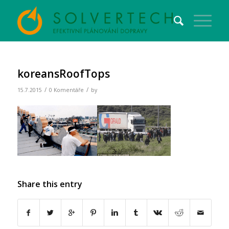
koreansRoofTops
/
/
15.7.2015
0 Komentáře
by
Share this entry