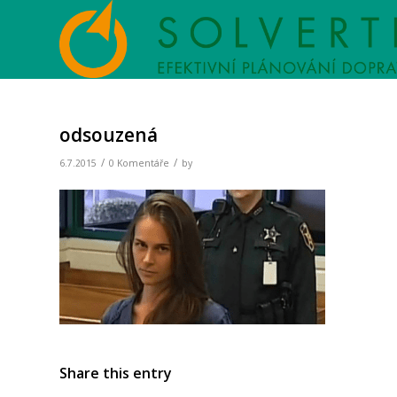
odsouzená
/
/
6.7.2015
0 Komentáře
by
Share this entry