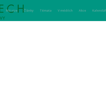
Má vize
Články
Témata
V médiích
Akce
Kalendář