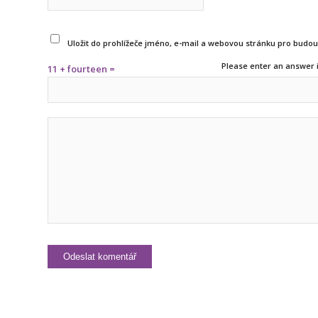
Uložit do prohlížeče jméno, e-mail a webovou stránku pro budo
Please enter an answer i
11 + fourteen =