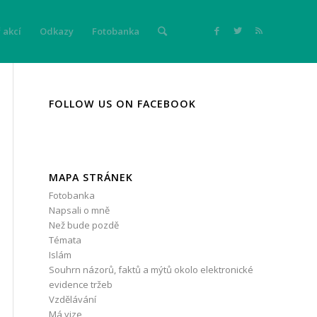
 akcí
Odkazy
Fotobanka
FOLLOW US ON FACEBOOK
MAPA STRÁNEK
Fotobanka
Napsali o mně
Než bude pozdě
Témata
Islám
Souhrn názorů, faktů a mýtů okolo elektronické
evidence tržeb
Vzdělávání
Má vize