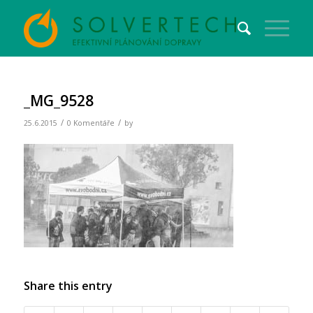
_MG_9528
/
/
25.6.2015
0 Komentáře
by
Share this entry