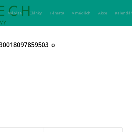
Má vize
Články
Témata
V médiích
Akce
Kalendář
30018097859503_o