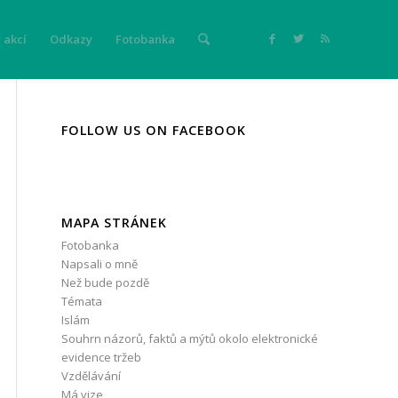
 akcí
Odkazy
Fotobanka
FOLLOW US ON FACEBOOK
MAPA STRÁNEK
Fotobanka
Napsali o mně
Než bude pozdě
Témata
Islám
Souhrn názorů, faktů a mýtů okolo elektronické
evidence tržeb
Vzdělávání
Má vize