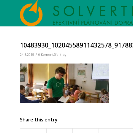
10483930_10204558911432578_91788
/
/
24.6.2015
0 Komentáře
by
Share this entry