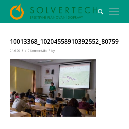
10013368_10204558910392552_80759841
/
/
24.6.2015
0 Komentáře
by