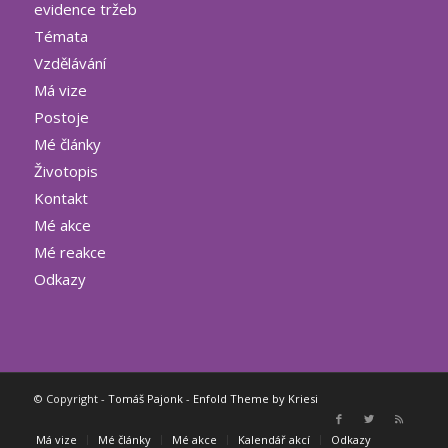
evidence tržeb
Témata
Vzdělávání
Má vize
Postoje
Mé články
Životopis
Kontakt
Mé akce
Mé reakce
Odkazy
© Copyright -
Tomáš Pajonk
-
Enfold Theme by Kriesi
Má vize
Mé články
Mé akce
Kalendář akcí
Odkazy