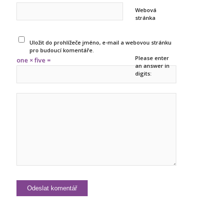
Webová
stránka
Uložit do prohlížeče jméno, e-mail a webovou stránku
pro budoucí komentáře.
Please enter
one × five =
an answer in
digits: