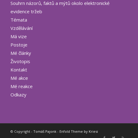
Souhrn názorů, faktů a mýtů okolo elektronické
evidence tržeb
Témata
Vzdělávání
Má vize
Postoje
Mé články
Životopis
Kontakt
Mé akce
Mé reakce
Odkazy
© Copyright -
Tomáš Pajonk
-
Enfold Theme by Kriesi