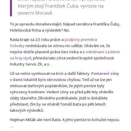
kterým stojí František Čuba, vyroste na
severní Moravě.
To je opravdu donebevolající. Nápad senátora Františka Čuby,
Holešovská firma a výsledek? Nic.
Rada kraje za 2,5 roku práce a
podpory premiéra
Sobotky
nedokázala se zónou nic udělat. Obávám se, že
nejvíce dobře placené práce bez rizika a s
odměnami za které
se kraj stydí
, přinesla tato zóna vedení krajské společnosti
Industry Servis ZK, a.s. .
Už se nelze vymlouvat na krizi a další faktory.
Postavení zóny
v dané lokalitě bylo obrovskou chybou.
Teď už se lze jen
omlouvat daňovým poplatníkům, že jejích peníze byly
vyhozeny komínem.
Vedení zóny se před pěti lety ohánělo
citáty slavného Zlínského podnikatele. Jistě si dokážete
představit, čím by se oháněl Tomáš Baťa po pěti letech
takových výsledků.
Hejtman Mišák ale není Baťa. A jeho peníze to bohužel nejsou
…