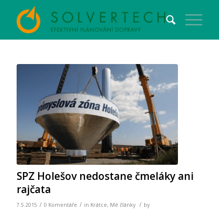
SPZ Holešov nedostane čmeláky ani
rajčata
/
/
/
7.5.2015
0 Komentáře
in
Krátce
,
Mé články
by