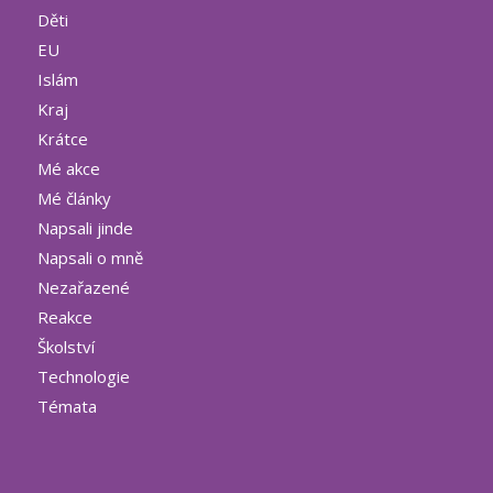
Děti
EU
Islám
Kraj
Krátce
Mé akce
Mé články
Napsali jinde
Napsali o mně
Nezařazené
Reakce
Školství
Technologie
Témata