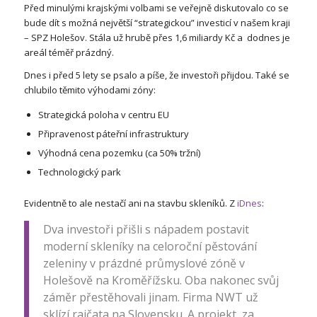
Před minulými krajskými volbami se veřejně diskutovalo co se
bude dít s možná největší “strategickou” investicí v našem kraji
– SPZ Holešov. Stála už hrubě přes 1,6 miliardy Kč a dodnes je
areál téměř prázdný.
Dnes i před 5 lety se psalo a píše, že investoři přijdou. Také se
chlubilo těmito výhodami zóny:
Strategická poloha v centru EU
Připravenost páteřní infrastruktury
Výhodná cena pozemku (ca 50% tržní)
Technologický park
Evidentně to ale nestačí ani na stavbu skleníků. Z
iDnes
:
Dva investoři přišli s nápadem postavit
moderní skleníky na celoroční pěstování
zeleniny v prázdné průmyslové zóně v
Holešově na Kroměřížsku. Oba nakonec svůj
záměr přestěhovali jinam. Firma NWT už
sklízí rajčata na Slovensku. A projekt, za